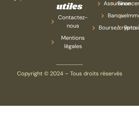
Assurance
Finance
utiles
Banque
Imm
Contactez-
nous
Bourse/crypto
Retra
Mentions
légales
Copyright © 2024 – Tous droits réservés